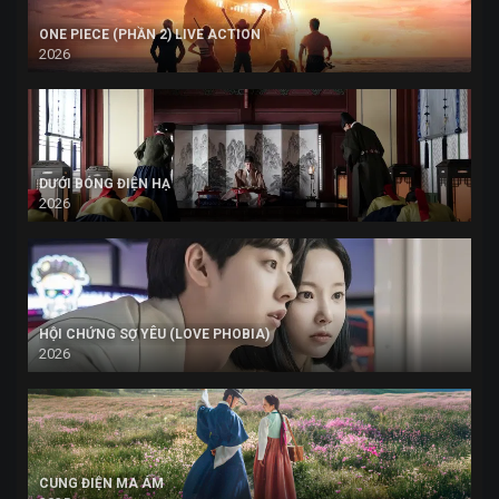
ONE PIECE (PHẦN 2) LIVE ACTION
2026
DƯỚI BÓNG ĐIỆN HẠ
2026
HỘI CHỨNG SỢ YÊU (LOVE PHOBIA)
2026
CUNG ĐIỆN MA ÁM