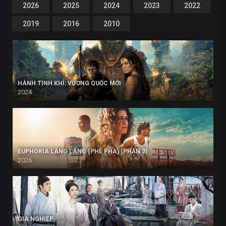
2026
2025
2024
2023
2022
2019
2016
2010
HÀNH TINH KHỈ: VƯƠNG QUỐC MỚI
2024
EUPHORIA LÂNG LÂNG (PHÊ PHA) (PHẦN 3)
2026
GIA NGHIỆP