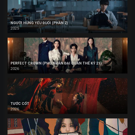
NGƯỜI HÙNG YẾU ĐUỐI (PHẦN 2)
2025
PERFECT CROWN (PHU NHÂN ĐẠI QUÂN THẾ KỶ 21)
2026
TƯỚC CỐT
2026