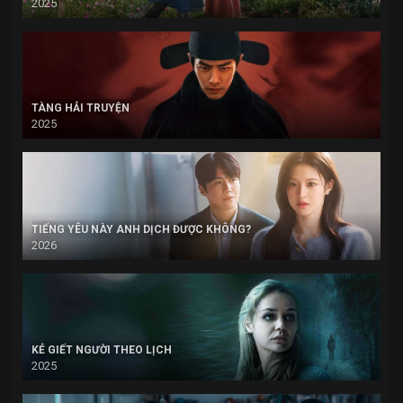
2025
TÀNG HẢI TRUYỆN
2025
TIẾNG YÊU NÀY ANH DỊCH ĐƯỢC KHÔNG?
2026
KẺ GIẾT NGƯỜI THEO LỊCH
2025