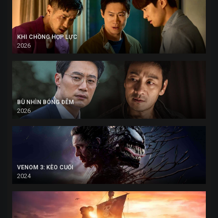
KHI CHỒNG HỢP LỰC
2026
BÙ NHÌN BÓNG ĐÊM
2026
VENOM 3: KÈO CUỐI
2024