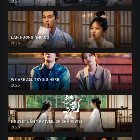
2026
LAN HƯƠNG NHƯ CỐ
2026
WE ARE ALL TRYING HERE
2026
NGUYỆT LÂN Ỷ KỶ (VEIL OF SHADOWS)
2026