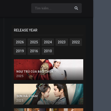
RELEASE YEAR
2026
2025
2024
2023
2022
2019
2016
2010
NGỰ TRÙ CỦA BẠO CHÚA
2025
SƠN HÀ CHẨM
2025