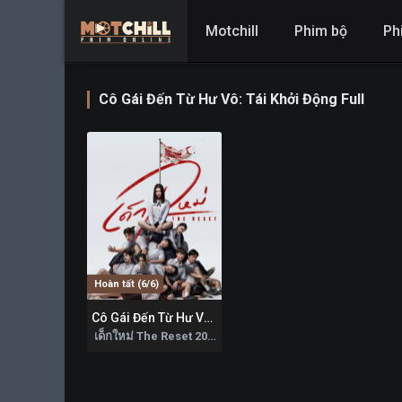
Motchill
Phim bộ
Ph
Cô Gái Đến Từ Hư Vô: Tái Khởi Động Full
Hoàn tất (6/6)
Cô Gái Đến Từ Hư Vô: Tái Khởi Động
0
เด็กใหม่ The Reset 2026