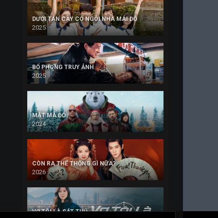
DƯỚI TÁN CÂY CÓ NGÔI NHÀ MÁI ĐỎ
2025
BỔ PHONG TRUY ẢNH
2025
MẬT MÃ ĐỎ
2024
CÒN RA THỂ THỐNG GÌ NỮA?
2026
VỢ TÔI LÀ SÁT THỦ