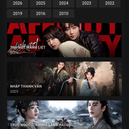
2026
2025
2024
2023
2022
2019
2016
2010
THU HÚT MÃNH LIỆT
2026
NHẬP THANH VÂN
2025
TRỤC NGỌC (TRƯƠNG LĂNG HÁCH)