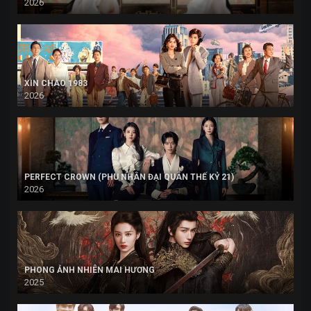
2026
XIN CHÀO 1983
2026
PERFECT CROWN (PHU NHÂN ĐẠI QUÂN THẾ KỶ 21)
2026
PHONG ẢNH NHIÊN MAI HƯƠNG
2025