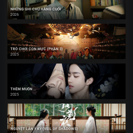
NHỮNG GHI CHÚ HÀNG CUỐI
2026
TRÒ CHƠI CON MỰC (PHẦN 3)
2025
THÈM MUỐN
2025
NGUYỆT LÂN Ỷ KỶ (VEIL OF SHADOWS)