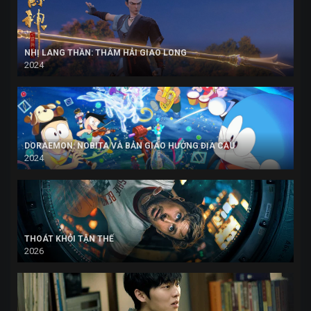
NHỊ LANG THẦN: THÂM HẢI GIAO LONG
2024
DORAEMON: NOBITA VÀ BẢN GIAO HƯỞNG ĐỊA CẦU
2024
THOÁT KHỎI TẬN THẾ
2026