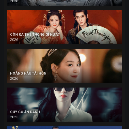
2026
CÒN RA THỂ THỐNG GÌ NỮA?
2026
HOÀNG HẬU TÁI HÔN
2026
QUÝ CÔ ẨN DANH
2025