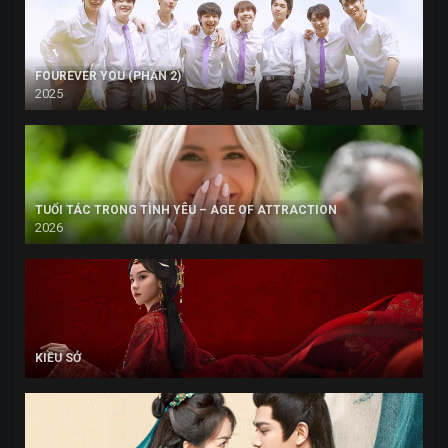
FOUREVER YOU (PHẦN 2)
2025
TUỔI TÁC TRONG TÌNH YÊU – AGE OF ATTRACTION
2026
KIỀU SỞ