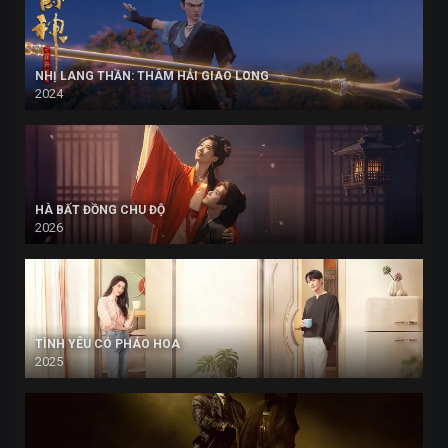
NHỊ LANG THẦN: THÂM HẢI GIAO LONG
2024
HÀ BẤT ĐỒNG CHU ĐỘ
2026
TÌNH YÊU CÓ PHÁO HOA
2025