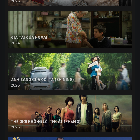
2025
GIA TÀI CỦA NGOẠI
2024
ÁNH SÁNG CỦA ĐÔI TA (SHINING)
2026
THẾ GIỚI KHÔNG LỐI THOÁT (PHẦN 3)
2025