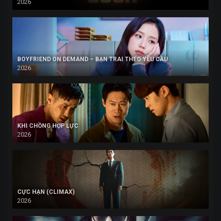
2026
BOYFRIEND ON DEMAND – BẠN TRAI THEO YÊU CẦU
2026
KHI CHỒNG HỢP LỰC
2026
CỰC HẠN (CLIMAX)
2026