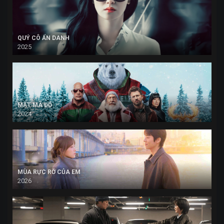
QUÝ CÔ ẨN DANH
2025
MẬT MÃ ĐỎ
2024
MÙA RỰC RỠ CỦA EM
2026