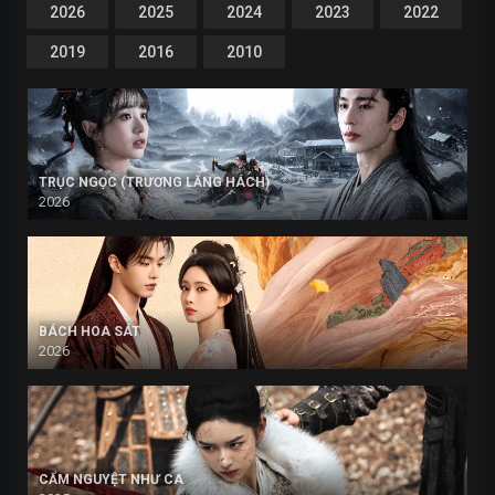
2026
2025
2024
2023
2022
2019
2016
2010
TRỤC NGỌC (TRƯƠNG LĂNG HÁCH)
2026
BÁCH HOA SÁT
2026
CẨM NGUYỆT NHƯ CA