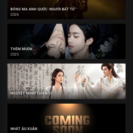
BÓNG MA ANH QUỐC: NGƯỜI BẤT TỬ
2026
THÈM MUỐN
2025
NGUYỆT MINH THIÊN LÝ
NHẤT ÂU XUÂN