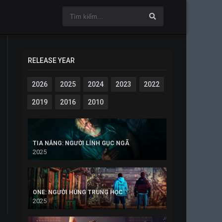
RELEASE YEAR
2026
2025
2024
2023
2022
2019
2016
2010
TIA NẮNG: NGƯỜI LÍNH GỤC NGÃ
2025
ONE: NGƯỜI HÙNG TRUNG HỌC
2025