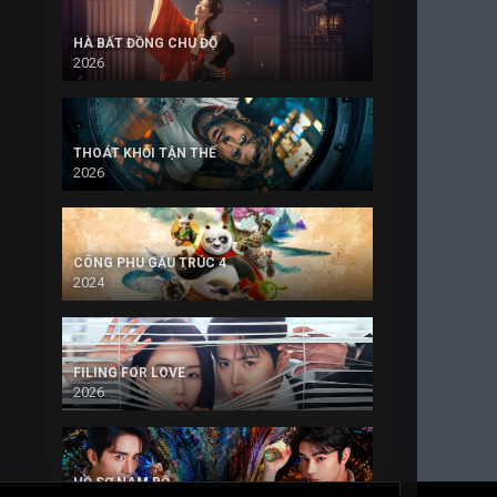
HÀ BẤT ĐỒNG CHU ĐỘ
2026
THOÁT KHỎI TẬN THẾ
2026
CÔNG PHU GẤU TRÚC 4
2024
FILING FOR LOVE
2026
HỒ SƠ NAM BỘ