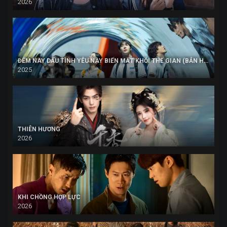
2026
ĐÊM NAY DẪU TÌNH YÊU NÀY BIẾN MẤT KHỎI THẾ GIAN (BẢN HÀN)
2025
THIÊN HƯƠNG
2026
KHI CHỒNG HỢP LỰC
2026