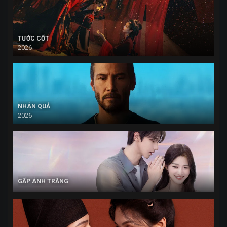
TƯỚC CỐT
2026
NHÂN QUẢ
2026
GẤP ÁNH TRĂNG