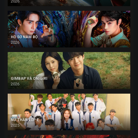
2026
HỒ SƠ NAM BỘ
2026
GIMBAP VÀ ONIGIRI
2026
NỮ THẦN LỚP E
2025