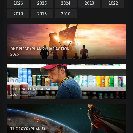
2026
2025
2024
2023
2022
2019
2016
2010
ONE PIECE (PHẦN 2) LIVE ACTION
2026
ĐẸP TRAI THẤY SAI SAI
2024
THE BOYS (PHẦN 5)