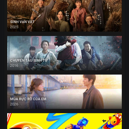
SINH VẠN VẬT
2025
CHUYẾN TÀU SINH TỬ
2016
MÙA RỰC RỠ CỦA EM
2026