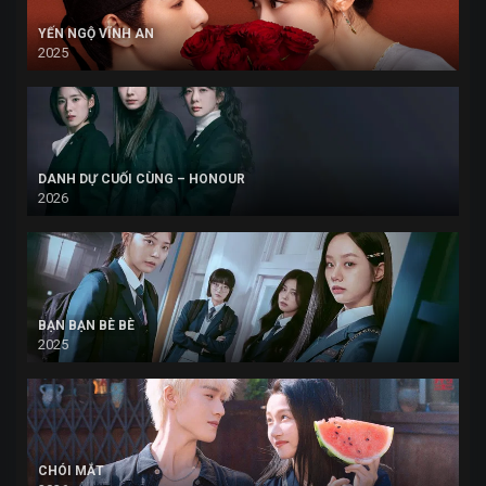
YẾN NGỘ VĨNH AN
2025
DANH DỰ CUỐI CÙNG – HONOUR
2026
BẠN BẠN BÈ BÈ
2025
CHÓI MẮT