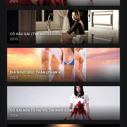
2025
CÔ HẦU GÁI (THE HOUSEMAID)
2010
ĐỊA NGỤC ĐỘC THÂN (PHẦN 4)
2025
CÔ GÁI ĐẾN TỪ HƯ VÔ: TÁI KHỞI ĐỘNG
2026