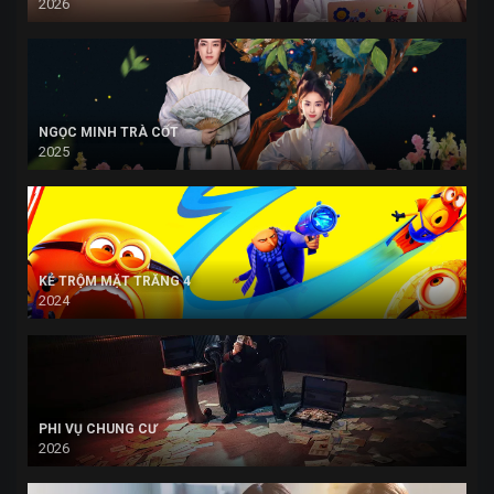
2026
NGỌC MINH TRÀ CỐT
2025
KẺ TRỘM MẶT TRĂNG 4
2024
PHI VỤ CHUNG CƯ
2026