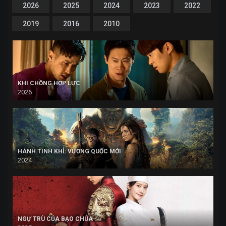
2026
2025
2024
2023
2022
2019
2016
2010
KHI CHỒNG HỢP LỰC
2026
HÀNH TINH KHỈ: VƯƠNG QUỐC MỚI
2024
NGỰ TRÙ CỦA BẠO CHÚA