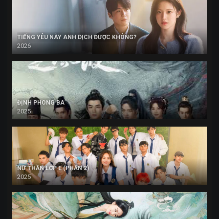
TIẾNG YÊU NÀY ANH DỊCH ĐƯỢC KHÔNG?
2026
ĐỊNH PHONG BA
2025
NỮ THẦN LỚP E (PHẦN 2)
2025