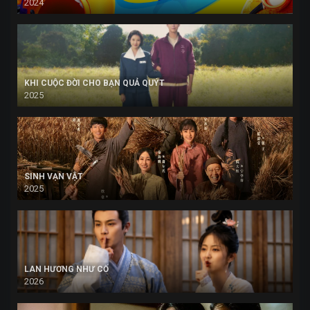
2024
KHI CUỘC ĐỜI CHO BẠN QUẢ QUÝT
2025
SINH VẠN VẬT
2025
LAN HƯƠNG NHƯ CỐ
2026