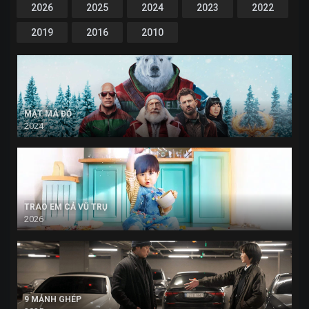
2026
2025
2024
2023
2022
2019
2016
2010
MẬT MÃ ĐỎ
2024
TRAO EM CẢ VŨ TRỤ
2026
9 MẢNH GHÉP