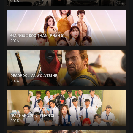
2025
ĐỊA NGỤC ĐỘC THÂN (PHẦN 5)
2026
DEADPOOL VÀ WOLVERINE
2024
NỮ THẦN LỚP E (PHẦN 2)
2025