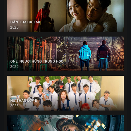
OÁN THAI ĐÒI MẸ
2025
ONE: NGƯỜI HÙNG TRUNG HỌC
2025
NỮ THẦN LỚP E
2025