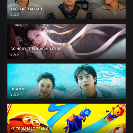
TUỔI TRẺ TÀI CAO
2026
CỔ NGUYỆT PHONG HOA LỤC
2026
HOÁN VŨ
2025
KẺ TRỘM MẶT TRĂNG 4