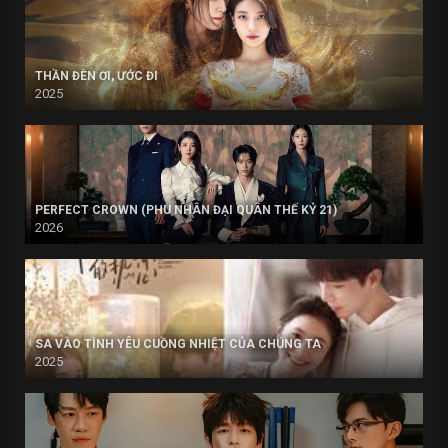
THẦN ĐÈN ƠI, ƯỚC ĐI
2025
PERFECT CROWN (PHU NHÂN ĐẠI QUÂN THẾ KỶ 21)
2026
SA VÀO TÌNH YÊU CUỒNG NHIỆT CỦA CHÚNG TA
2025