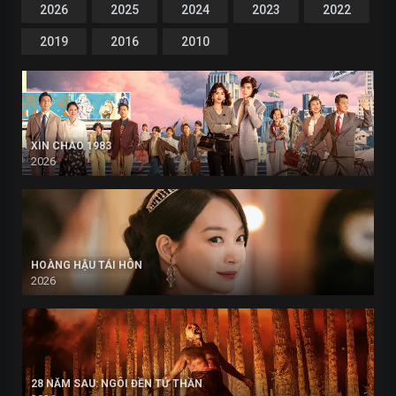
2026
2025
2024
2023
2022
2019
2016
2010
XIN CHÀO 1983
2026
HOÀNG HẬU TÁI HÔN
2026
28 NĂM SAU: NGÔI ĐỀN TỬ THẦN