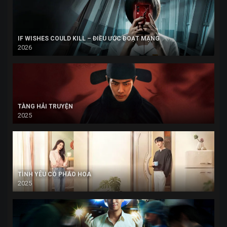
IF WISHES COULD KILL – ĐIỀU ƯỚC ĐOẠT MẠNG
2026
TÀNG HẢI TRUYỆN
2025
TÌNH YÊU CÓ PHÁO HOA
2025