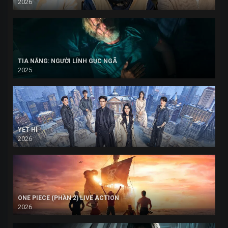
2026
TIA NẮNG: NGƯỜI LÍNH GỤC NGÃ
2025
YẾT HÍ
2026
ONE PIECE (PHẦN 2) LIVE ACTION
2026