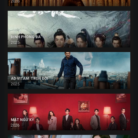
2026
ĐỊNH PHONG BA
2025
AD VITAM: TRỌN ĐỜI
2025
MẬT NGỮ KỶ
2026