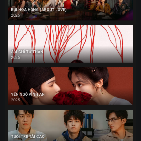
BỤI HOA HỒNG (ABOUT LOVE)
2026
SỢI CHỈ TỬ THẦN
2025
YẾN NGỘ VĨNH AN
2025
TUỔI TRẺ TÀI CAO