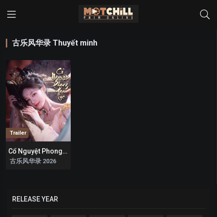
古乐风华录 Thuyết minh
Trailer
Cổ Nguyệt Phong Hoa Lục
0
古乐风华录 2026
RELEASE YEAR