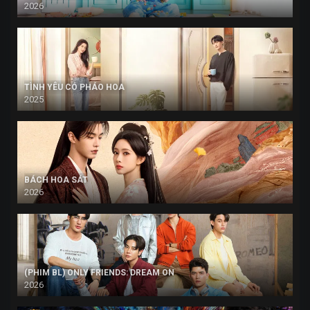
2026
TÌNH YÊU CÓ PHÁO HOA
2025
BÁCH HOA SÁT
2026
(PHIM BL) ONLY FRIENDS: DREAM ON
2026