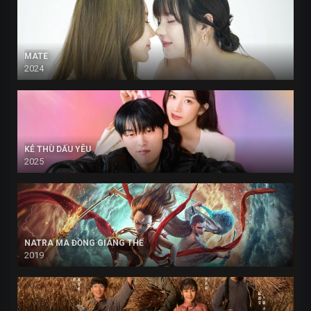
MATE
2024
KẺ THÙ DẤU YÊU
2025
NATRA MA ĐỒNG GIÁNG THẾ
2019