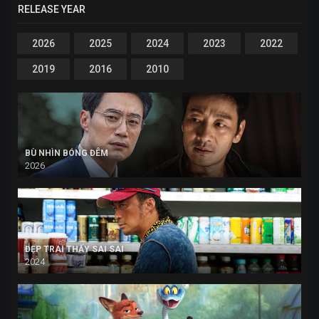
RELEASE YEAR
2026
2025
2024
2023
2022
2019
2016
2010
BÙ NHÌN BÓNG ĐÊM
2026
ĐẸP TRAI THẤY SAI SAI
2024