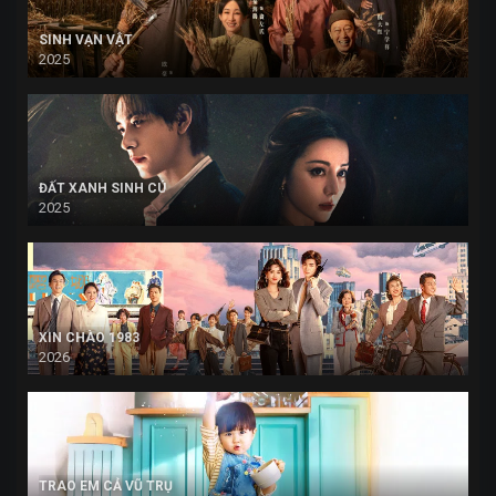
SINH VẠN VẬT
2025
ĐẤT XANH SINH CÚ
2025
XIN CHÀO 1983
2026
TRAO EM CẢ VŨ TRỤ