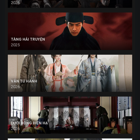
2026
TÀNG HẢI TRUYỆN
2025
VÂN TÚ HÀNH
2026
DƯỚI BÓNG ĐIỆN HẠ
2026