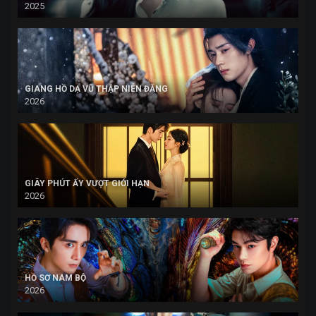
2025
GIANG HỒ DẠ VŨ THẬP NIÊN ĐĂNG
2026
GIÂY PHÚT ẤY VƯỢT GIỚI HẠN
2026
HỒ SƠ NAM BỘ
2026