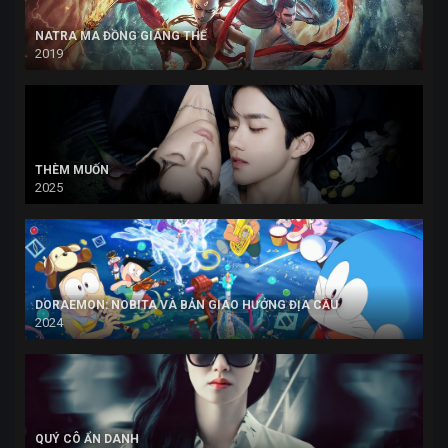
NATRA MA ĐỒNG GIÁNG THẾ
2019
THÈM MUỐN
2025
DORAEMON: NOBITA VÀ BẢN GIAO HƯỞNG ĐỊA CẦU
2024
QUÝ CÔ ẨN DANH