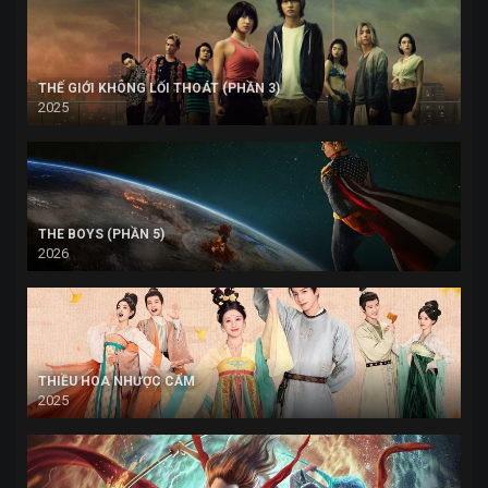
THẾ GIỚI KHÔNG LỐI THOÁT (PHẦN 3)
2025
THE BOYS (PHẦN 5)
2026
THIỀU HOA NHƯỢC CẨM
2025