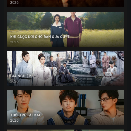
2026
KHI CUỘC ĐỜI CHO BẠN QUẢ QUÝT
2025
GIA NGHIỆP
2026
TUỔI TRẺ TÀI CAO
2026