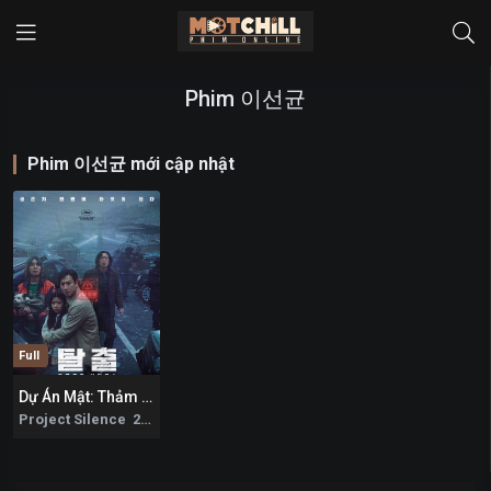
Phim 이선균
Phim 이선균 mới cập nhật
Full
Dự Án Mật: Thảm Họa Trên Cầu
6
Project Silence 2024