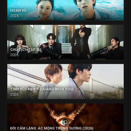
HOÁN VŨ
2025
CHỦ TỊCH TẬP SỰ
2026
TÌNH YÊU BỌ XÍT (DUANG WITH YOU)
2026
ĐỒI CÂM LẶNG: ÁC MỘNG TRONG SƯƠNG (2026)