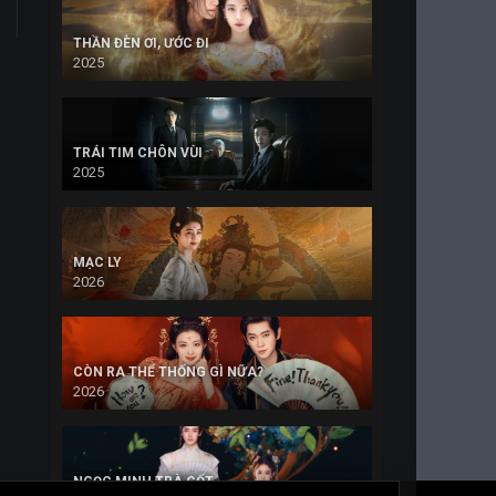
THẦN ĐÈN ƠI, ƯỚC ĐI
2025
TRÁI TIM CHÔN VÙI
2025
MẠC LY
2026
CÒN RA THỂ THỐNG GÌ NỮA?
2026
NGỌC MINH TRÀ CỐT