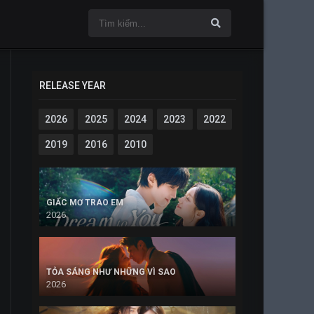
RELEASE YEAR
2026
2025
2024
2023
2022
2019
2016
2010
GIẤC MƠ TRAO EM
2026
TỎA SÁNG NHƯ NHỮNG VÌ SAO
2026