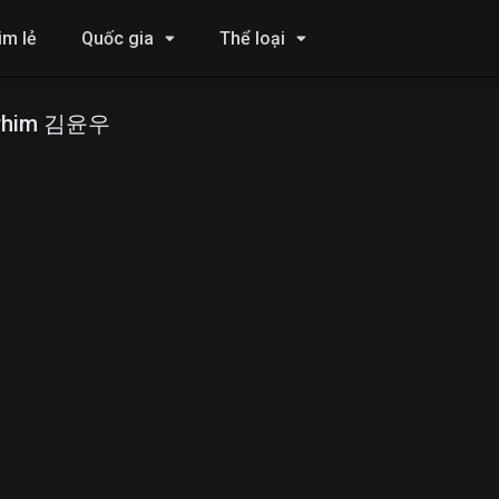
im lẻ
Quốc gia
Thể loại
Phim 김윤우