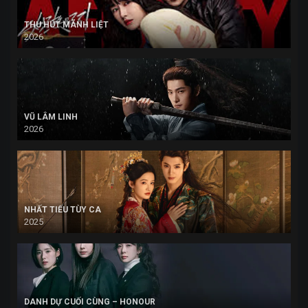
THU HÚT MÃNH LIỆT
2026
VŨ LÂM LINH
2026
NHẤT TIẾU TÙY CA
2025
DANH DỰ CUỐI CÙNG – HONOUR