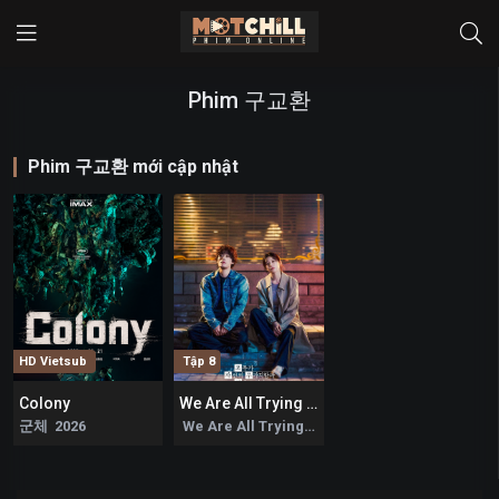
Phim 구교환
Phim 구교환 mới cập nhật
HD Vietsub
Tập 8
Colony
We Are All Trying Here
0
0
군체 2026
We Are All Trying Here 2026