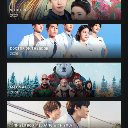
VÔ ƯU ĐỘ
2023
DOCTOR ON THE EDGE
2026
MẬT MÃ ĐỎ
2024
TÌNH YÊU BỌ XÍT (DUANG WITH YOU)