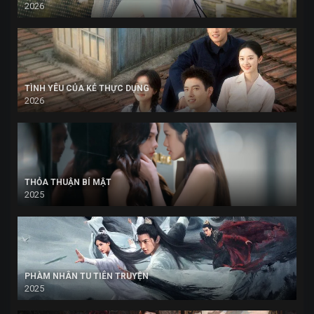
2026
TÌNH YÊU CỦA KẺ THỰC DỤNG
2026
THỎA THUẬN BÍ MẬT
2025
PHÀM NHÂN TU TIÊN TRUYỆN
2025