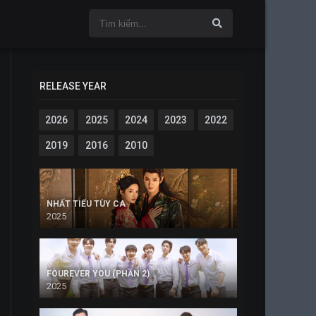
RELEASE YEAR
2026
2025
2024
2023
2022
2019
2016
2010
NHẤT TIẾU TÙY CA
2025
FOUREVER YOU (PHẦN 2)
2025