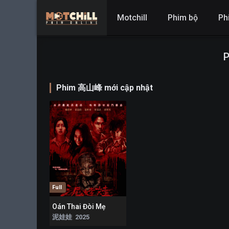
Motchill
Phim bộ
Ph
Phim 高山峰 mới cập nhật
Full
Oán Thai Đòi Mẹ
9.2
泥娃娃 2025