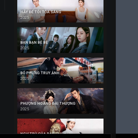
HÃY ĐỂ TÔI TỎA SÁNG
2025
BẠN BẠN BÈ BÈ
2025
BỔ PHONG TRUY ẢNH
2025
PHƯỢNG HOÀNG ĐÀI THƯỢNG
2025
NGỰ TRÙ CỦA BẠO CHÚA