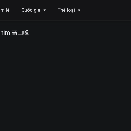
im lẻ
Quốc gia
Thể loại
Phim 高山峰