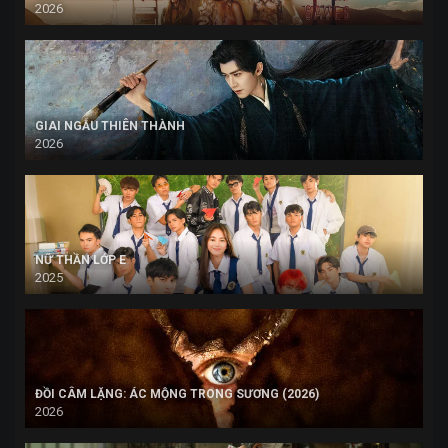
2026
GIAI NGẪU THIÊN THÀNH
2026
NỮ THẦN LỚP E
2025
ĐỒI CÂM LẶNG: ÁC MỘNG TRONG SƯƠNG (2026)
2026