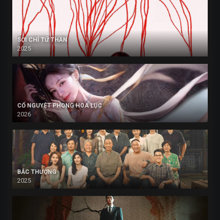
SỢI CHỈ TỬ THẦN
2025
CỔ NGUYỆT PHONG HOA LỤC
2026
BẮC THƯỢNG
2025