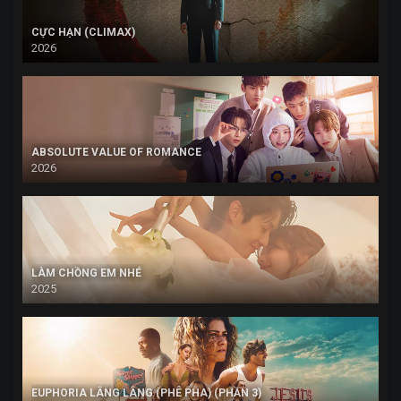
CỰC HẠN (CLIMAX)
2026
ABSOLUTE VALUE OF ROMANCE
2026
LÀM CHỒNG EM NHÉ
2025
EUPHORIA LÂNG LÂNG (PHÊ PHA) (PHẦN 3)