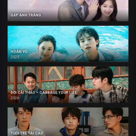
GẤP ÁNH TRĂNG
HOÁN VŨ
2025
ĐỜI CẢI THẢO – CABBAGE YOUR LIFE
2026
TUỔI TRẺ TÀI CAO